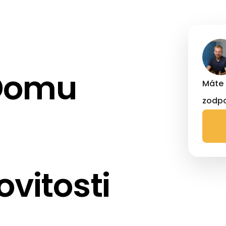
Domu
Máte 
zodpo
vitosti