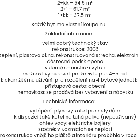
2+kk – 54,5 m²
2+1 – 61,7 m²
1+kk – 37,5 m²
Každý byt má vlastní koupelnu.
Základní informace:
velmi dobrý technický stav
rekonstrukce: 2008
teplení, plastová okna, rekonstruovaná střecha, elektroi
částečně podsklepeno
v domě se nachází výtah
možnost vybudovat parkoviště pro 4–5 aut
k okamžitému užívání, pro rozdělení na 4 bytové jednotk
přístupová cesta: obecní
nemovitost se prodává bez vybavení a nábytku
Technické informace:
vytápění: plynový kotel pro celý dům
k dispozici také kotel na tuhá paliva (nepoužívaný)
ohřev vody: elektrické bojlery
stočné: v Kozmicích se neplatí
rekonstrukce vnějšího pláště a interiéru proběhla v roce