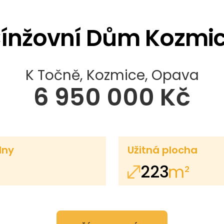
ínžovní Dům Kozmi
K Točně, Kozmice, Opava
6 950 000 Kč
lny
Užitná plocha
223