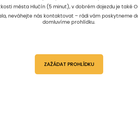
ízkosti města Hlučín (5 minut), v dobrém dojezdu je také 
ala, neváhejte nás kontaktovat – rádi vám poskytneme da
domluvíme prohlídku.
ZAŽÁDAT PROHLÍDKU