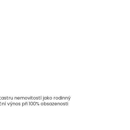
atastru nemovitostí jako rodinný
ční výnos při 100% obsazenosti