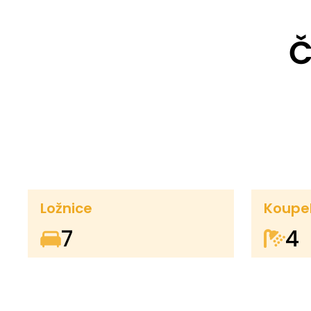
Č
Ložnice
Koupe
7
4